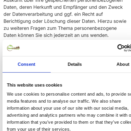
Daten, deren Herkunft und Empfänger und den Zweck
der Datenverarbeitung und ggf. ein Recht auf
Berichtigung oder Löschung dieser Daten. Hierzu sowie
zu weiteren Fragen zum Thema personenbezogene
Daten können Sie sich jederzeit an uns wenden.
Recht auf Einschränkung der Verarbeitung
Sie haben das Recht, die Einschränkung der
Verarbeitung Ihrer personenbezogenen Daten zu
Consent
Details
About
verlangen. Hierzu können Sie sich jederzeit an uns
wenden. Das Recht auf Einschränkung der Verarbeitung
besteht in folgenden Fällen:
This website uses cookies
We use cookies to personalise content and ads, to provide s
Wenn Sie die Richtigkeit Ihrer bei uns gespeicherten
media features and to analyse our traffic. We also share
personenbezogenen Daten bestreiten, benötigen
information about your use of our site with our social media,
wir in der Regel Zeit, um dies zu überprüfen. Für die
advertising and analytics partners who may combine it with o
Dauer der Prüfung haben Sie das Recht, die
information that you’ve provided to them or that they’ve colle
Einschränkung der Verarbeitung Ihrer
from your use of their services.
personenbezogenen Daten zu verlangen.