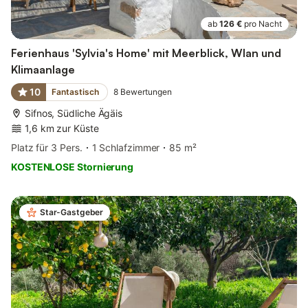
ab
126 €
pro Nacht
Ferienhaus 'Sylvia's Home' mit Meerblick, Wlan und
Klimaanlage
10
Fantastisch
8
Bewertungen
Sifnos, Südliche Ägäis
1,6 km zur Küste
Platz für 3 Pers.
1 Schlafzimmer
85 m²
KOSTENLOSE Stornierung
Star-Gastgeber