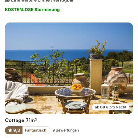
KOSTENLOSE Stornierung
ab
68 €
pro Nacht
Cottage 71m²
9,3
Fantastisch
9
Bewertungen