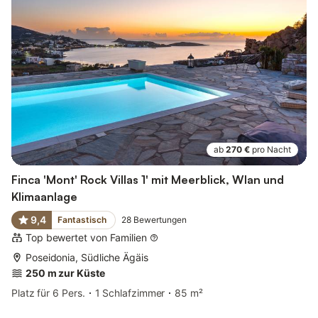
ab
270 €
pro Nacht
Finca 'Mont' Rock Villas 1' mit Meerblick, Wlan und
Klimaanlage
9,4
Fantastisch
28
Bewertungen
Top bewertet von Familien
Poseidonia, Südliche Ägäis
250 m zur Küste
Platz für 6 Pers.
1 Schlafzimmer
85 m²