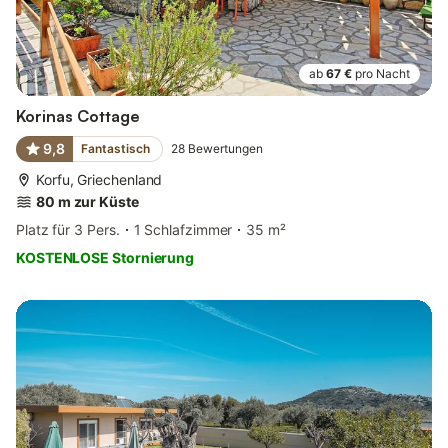
ab
67 €
pro Nacht
Korinas Cottage
9,8
Fantastisch
28
Bewertungen
Korfu, Griechenland
80 m zur Küste
Platz für 3 Pers.
1 Schlafzimmer
35 m²
KOSTENLOSE Stornierung