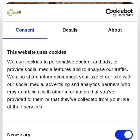
Consent
Details
About
This website uses cookies
We use cookies to personalise content and ads, to
provide social media features and to analyse our traffic.
We also share information about your use of our site with
our social media, advertising and analytics partners who
ab
120 €
pro Nacht
may combine it with other information that you’ve
provided to them or that they’ve collected from your use
Apartment 'Castle Rizaraki 204' mit Meerblick, Wlan
of their services.
und Klimaanlage
10
Fantastisch
Consent
Mani Peninsula, Peloponnes
Necessary
200 m zur Küste
Selection