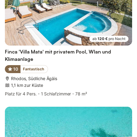
ab
120 €
pro Nacht
Finca 'Villa Mata' mit privatem Pool, Wlan und
Klimaanlage
10
Fantastisch
Rhodos, Südliche Ägäis
1,1 km zur Küste
Platz für 4 Pers.
1 Schlafzimmer
78 m²