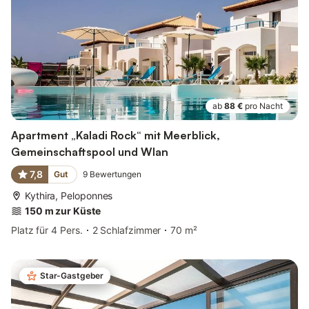
ab
88 €
pro Nacht
Apartment „Kaladi Rock“ mit Meerblick,
Gemeinschaftspool und Wlan
7,8
Gut
9
Bewertungen
Kythira, Peloponnes
150 m zur Küste
Platz für 4 Pers.
2 Schlafzimmer
70 m²
Star-Gastgeber