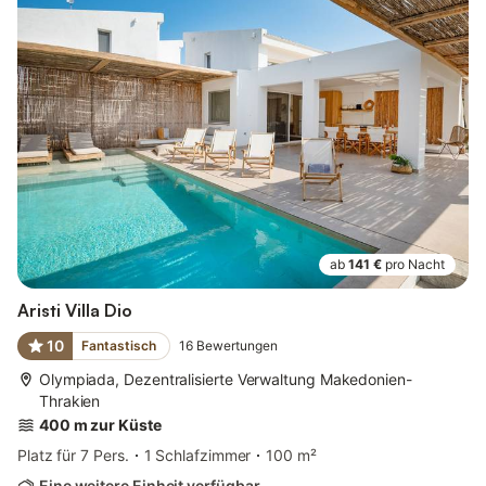
ab
141 €
pro Nacht
Aristi Villa Dio
10
Fantastisch
16
Bewertungen
Olympiada, Dezentralisierte Verwaltung Makedonien-
Thrakien
400 m zur Küste
Platz für 7 Pers.
1 Schlafzimmer
100 m²
Eine weitere Einheit verfügbar