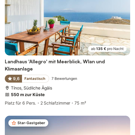
ab
135 €
pro Nacht
Landhaus 'Allegro' mit Meerblick, Wlan und
Klimaanlage
9,6
Fantastisch
7
Bewertungen
Tínos, Südliche Ägäis
550 m zur Küste
Platz für 6 Pers.
2 Schlafzimmer
75 m²
Star-Gastgeber