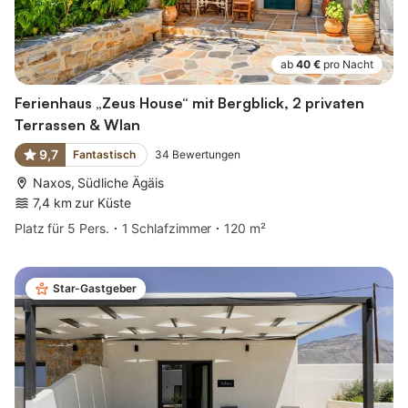
ab
40 €
pro Nacht
Ferienhaus „Zeus House“ mit Bergblick, 2 privaten
Terrassen & Wlan
9,7
Fantastisch
34
Bewertungen
Naxos, Südliche Ägäis
7,4 km zur Küste
Platz für 5 Pers.
1 Schlafzimmer
120 m²
Star-Gastgeber