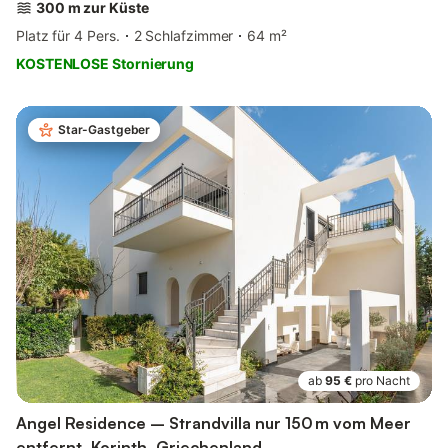
300 m zur Küste
Platz für 4 Pers.
2 Schlafzimmer
64 m²
KOSTENLOSE Stornierung
Star-Gastgeber
ab
95 €
pro Nacht
Angel Residence – Strandvilla nur 150 m vom Meer
entfernt, Korinth, Griechenland