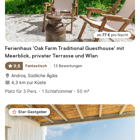
ab
77 €
pro Nacht
Ferienhaus 'Oak Farm Traditional Guesthouse' mit
Meerblick, privater Terrasse und Wlan
9,8
Fantastisch
13
Bewertungen
Andros, Südliche Ägäis
4,3 km zur Küste
Platz für 3 Pers.
1 Schlafzimmer
50 m²
Star-Gastgeber