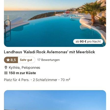
ab
90 €
pro Nacht
Landhaus 'Kaladi Rock Avlemonas' mit Meerblick
8,5
Sehr gut
17
Bewertungen
Kythira, Peloponnes
150 m zur Küste
Platz für 4 Pers.
2 Schlafzimmer
70 m²