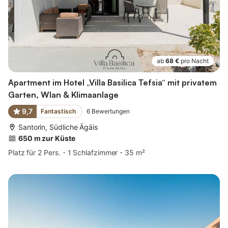
ab
68 €
pro Nacht
Apartment im Hotel „Villa Basilica Tefsia“ mit privatem
Garten, Wlan & Klimaanlage
9,7
Fantastisch
6
Bewertungen
Santorin, Südliche Ägäis
650 m zur Küste
Platz für 2 Pers.
1 Schlafzimmer
35 m²