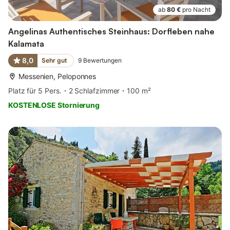
ab
80 €
pro Nacht
Angelinas Authentisches Steinhaus: Dorfleben nahe
Kalamata
8,0
Sehr gut
9
Bewertungen
Messenien, Peloponnes
Platz für 5 Pers.
2 Schlafzimmer
100 m²
KOSTENLOSE Stornierung