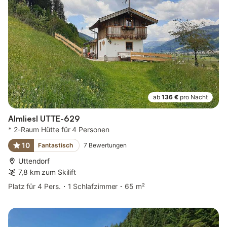
ab
136 €
pro Nacht
Almliesl UTTE-629
* 2-Raum Hütte für 4 Personen
10
Fantastisch
7
Bewertungen
Uttendorf
7,8 km zum Skilift
Platz für 4 Pers.
1 Schlafzimmer
65 m²