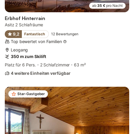
ab
35 €
pro Nacht
Erbhof Hinterrain
Asitz 2 Schlafräume
9,2
Fantastisch
12
Bewertungen
Top bewertet von Familien
Leogang
350 m zum Skilift
Platz für 6 Pers.
2 Schlafzimmer
63 m²
4 weitere Einheiten verfügbar
Star-Gastgeber