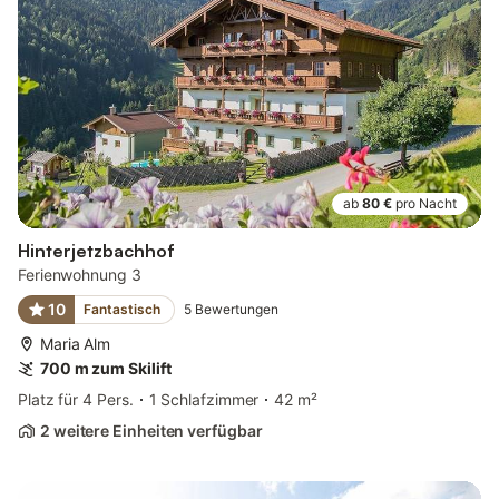
ab
80 €
pro Nacht
Hinterjetzbachhof
Ferienwohnung 3
10
Fantastisch
5
Bewertungen
Maria Alm
700 m zum Skilift
Platz für 4 Pers.
1 Schlafzimmer
42 m²
2 weitere Einheiten verfügbar