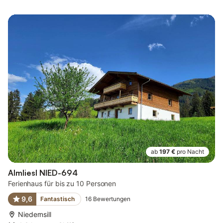
ab
197 €
pro Nacht
Almliesl NIED-694
Ferienhaus für bis zu 10 Personen
9,6
Fantastisch
16
Bewertungen
Niedernsill