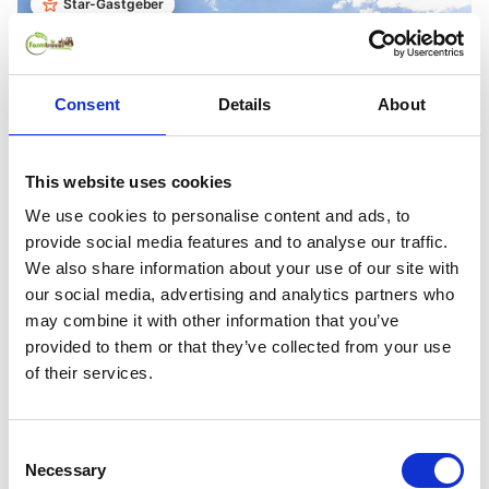
Star-Gastgeber
Consent
Details
About
This website uses cookies
We use cookies to personalise content and ads, to
provide social media features and to analyse our traffic.
We also share information about your use of our site with
ab
109 €
pro Nacht
our social media, advertising and analytics partners who
may combine it with other information that you’ve
Grubgut - Ferienwohnung für 2 Pers.
provided to them or that they’ve collected from your use
9,7
Fantastisch
13
Bewertungen
of their services.
Top bewertet von Familien
Taxenbach
6,3 km zum Skilift
Consent
Necessary
Platz für 3 Pers.
1 Schlafzimmer
55 m²
Selection