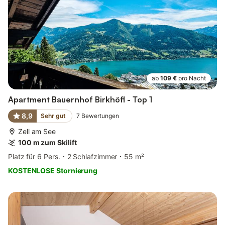
ab
109 €
pro Nacht
Apartment Bauernhof Birkhöfl - Top 1
8,9
Sehr gut
7
Bewertungen
Zell am See
100 m zum Skilift
Platz für 6 Pers.
2 Schlafzimmer
55 m²
KOSTENLOSE Stornierung