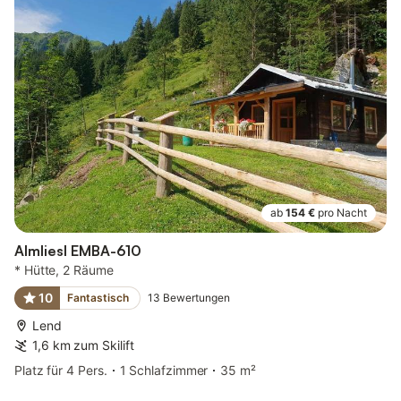
ab
154 €
pro Nacht
Almliesl EMBA-610
* Hütte, 2 Räume
10
Fantastisch
13
Bewertungen
Lend
1,6 km zum Skilift
Platz für 4 Pers.
1 Schlafzimmer
35 m²