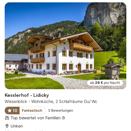
ab
29 €
pro Nacht
Kesslerhof - Lidicky
Wiesenblick - Wohnküche, 2 Schlafräume Du/ Wc
10
Fantastisch
5
Bewertungen
Top bewertet von Familien
Unken