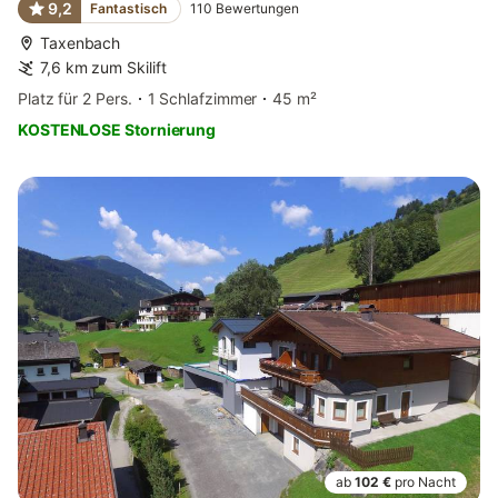
9,2
Fantastisch
110
Bewertungen
Taxenbach
7,6 km zum Skilift
Platz für 2 Pers.
1 Schlafzimmer
45 m²
KOSTENLOSE Stornierung
ab
102 €
pro Nacht