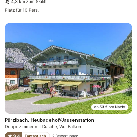
4,3 km zum Skilift
Platz für 10 Pers.
ab
53 €
pro Nacht
Pürzlbach, Heubadehof/Jausenstation
Doppelzimmer mit Dusche, Wc, Balkon
9,4
Fantastisch
2
Bewertungen