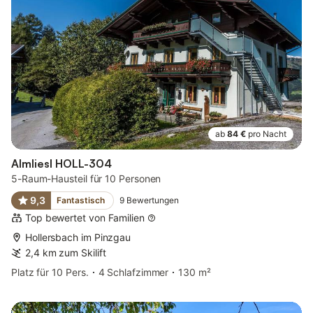
ab
84 €
pro Nacht
Almliesl HOLL-304
5-Raum-Hausteil für 10 Personen
9,3
Fantastisch
9
Bewertungen
Top bewertet von Familien
Hollersbach im Pinzgau
2,4 km zum Skilift
Platz für 10 Pers.
4 Schlafzimmer
130 m²