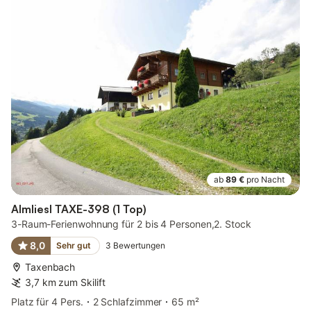
ab
89 €
pro Nacht
Almliesl TAXE-398 (1 Top)
3-Raum-Ferienwohnung für 2 bis 4 Personen,2. Stock
8,0
Sehr gut
3
Bewertungen
Taxenbach
3,7 km zum Skilift
Platz für 4 Pers.
2 Schlafzimmer
65 m²