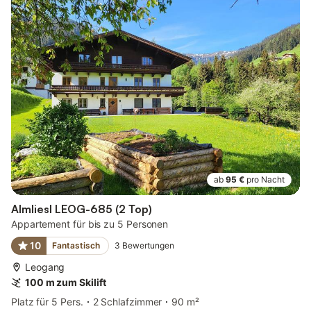
ab
95 €
pro Nacht
Almliesl LEOG-685 (2 Top)
Appartement für bis zu 5 Personen
10
Fantastisch
3
Bewertungen
Leogang
100 m zum Skilift
Platz für 5 Pers.
2 Schlafzimmer
90 m²