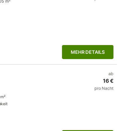
05 m²
MEHR DETAILS
ab
16 €
pro Nacht
 m²
keit