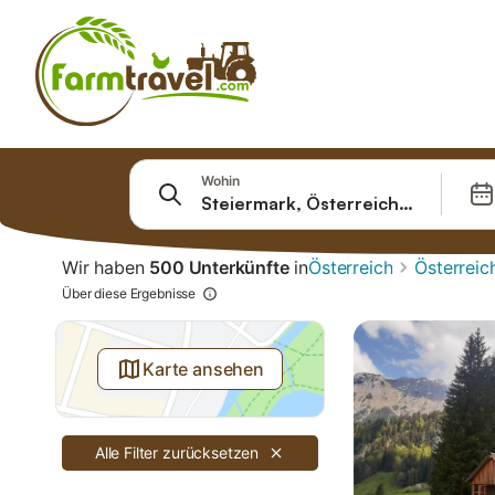
Springe zu
Wohin
Suchleiste
Filter
Wir haben
500 Unterkünfte
in
Österreich
Österreic
Angebote
Über diese Ergebnisse
Karte ansehen
Alle Filter zurücksetzen