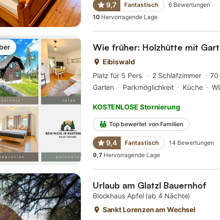
9,7
Fantastisch
6
Bewertungen
10
Hervorragende Lage
Wie früher: Holzhütte mit Gar
ber
Eibiswald
Platz für 5 Pers.
2 Schlafzimmer
70
Garten
Parkmöglichkeit
Küche
W
KOSTENLOSE Stornierung
Top bewertet von Familien
9,4
Fantastisch
14
Bewertungen
9,7
Hervorragende Lage
Urlaub am Glatzl Bauernhof
Blockhaus Apfel (ab 4 Nächte)
Sankt Lorenzen am Wechsel