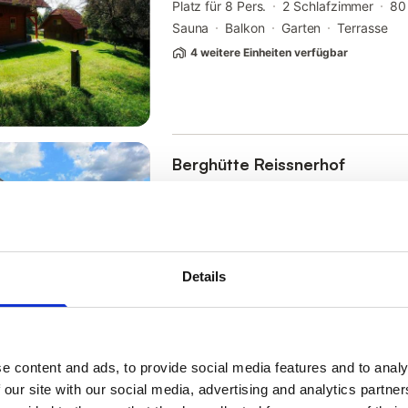
Platz für 8 Pers.
2 Schlafzimmer
80
Sauna
Balkon
Garten
Terrasse
4 weitere Einheiten verfügbar
Berghütte Reissnerhof
Murau
Platz für 8 Pers.
3 Schlafzimmer
12
Garten
Parkmöglichkeit
Küche
Details
e content and ads, to provide social media features and to analy
 our site with our social media, advertising and analytics partn
Ferienwohnung für 4 Persone