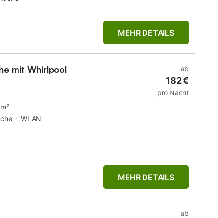
MEHR DETAILS
he mit Whirlpool
ab
182 €
pro Nacht
 m²
üche
WLAN
MEHR DETAILS
ab