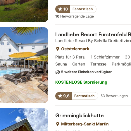
10
Fantastisch
10
Hervorragende Lage
Landliebe Resort Fürstenfeld By
Landliebe Resort By Belvilla Dreibettzi
Oststeiermark
Platz für 3 Pers.
1 Schlafzimmer
30
Sauna
Garten
Terrasse
Parkmögli
5 weitere Einheiten verfügbar
KOSTENLOSE Stornierung
9,6
Fantastisch
53
Bewertungen
Grimmingblickhütte
Mitterberg-Sankt Martin