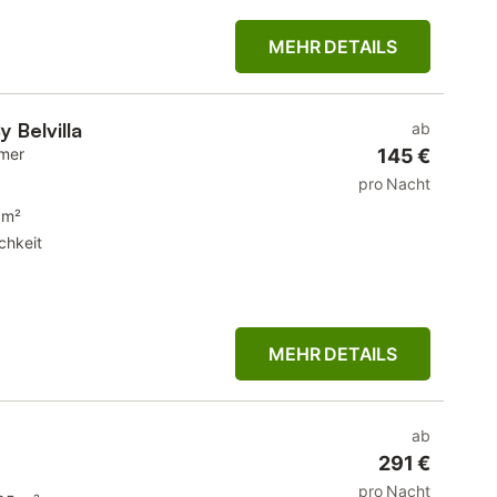
MEHR DETAILS
 Belvilla
ab
mmer
145 €
pro Nacht
 m²
chkeit
MEHR DETAILS
ab
291 €
pro Nacht