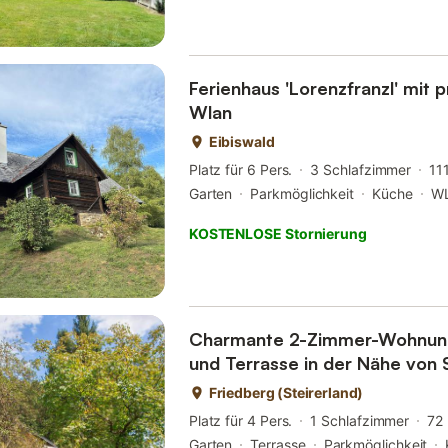
Ferienhaus 'Lorenzfranzl' mit 
Wlan
Eibiswald
Platz für 6 Pers.
3 Schlafzimmer
11
Garten
Parkmöglichkeit
Küche
W
KOSTENLOSE Stornierung
Charmante 2-Zimmer-Wohnung
und Terrasse in der Nähe von
Friedberg (Steirerland)
Platz für 4 Pers.
1 Schlafzimmer
72
Garten
Terrasse
Parkmöglichkeit