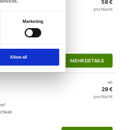
 services.
58 €
pro Nacht
Marketing
chkeit
Allow all
MEHR DETAILS
ab
29 €
pro Nacht
 m²
chkeit