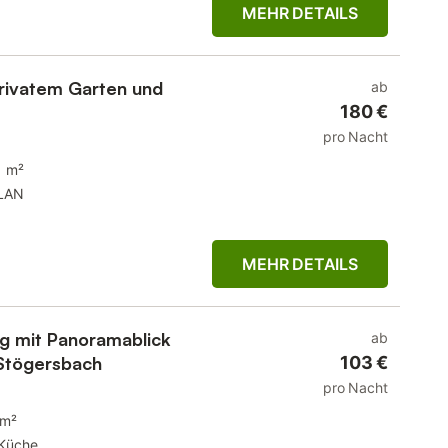
MEHR DETAILS
privatem Garten und
ab
180 €
pro Nacht
1 m²
LAN
MEHR DETAILS
 mit Panoramablick
ab
 Stögersbach
103 €
pro Nacht
 m²
Küche