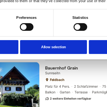
 provided to them or that they’ve collected from your use of their
Dachstein
Ramsau am Dachstein
Platz für 4 Pers.
1 Schlafzimmer
Preferences
Statistics
Balkon
Garten
Terrasse
Parkmögli
Eine weitere Einheit verfügbar
KOSTENLOSE Stornierung
Allow selection
10
Fantastisch
10
Hervorragende Lage
Bauernhof Grain
Sunnseitn
Feldbach
Platz für 4 Pers.
2 Schlafzimmer
75
Balkon
Garten
Terrasse
Parkmögli
2 weitere Einheiten verfügbar