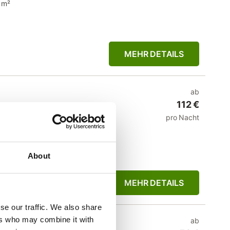
 m²
MEHR DETAILS
ab
112 €
pro Nacht
0 m²
About
MEHR DETAILS
se our traffic. We also share
ers who may combine it with
n in Ramsau am
ab