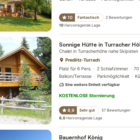
10
Fantastisch
2
Bewertungen
10
Hervorragende Lage
Sonnige Hütte in Turracher Hö
Chalet in Turracherhöhe nahe Skipisten
Predlitz-Turrach
Platz für 6 Pers.
2 Schlafzimmer
70
Balkon/Terrasse
Parkmöglichkeit
K
Eine weitere Einheit verfügbar
KOSTENLOSE Stornierung
8,9
Sehr gut
57
Bewertungen
9,0
Hervorragende Lage
Bauernhof König