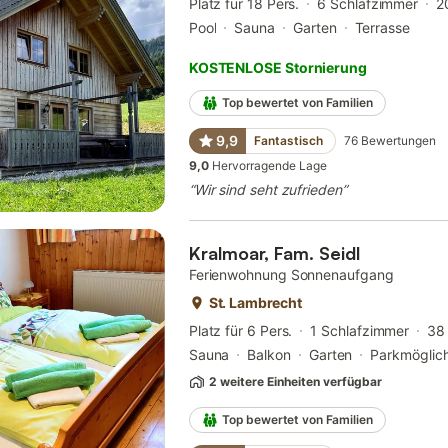
Platz für 18 Pers.
6 Schlafzimmer
2
Pool
Sauna
Garten
Terrasse
KOSTENLOSE Stornierung
Top bewertet von Familien
9,9
Fantastisch
76
Bewertungen
9,0
Hervorragende Lage
“
Wir sind seht zufrieden
”
Kralmoar, Fam. Seidl
Ferienwohnung Sonnenaufgang
St. Lambrecht
Platz für 6 Pers.
1 Schlafzimmer
38
Sauna
Balkon
Garten
Parkmöglich
2 weitere Einheiten verfügbar
Top bewertet von Familien