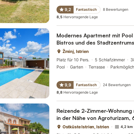
9,2
Fantastisch
8
Bewertungen
8,5
Hervorragende Lage
Modernes Apartment mit Pool 
Bistros und des Stadtzentrums
Žminj, Istrien
Platz für 10 Pers.
5 Schlafzimmer
3
Pool
Garten
Terrasse
Parkmöglich
9,9
Fantastisch
24
Bewertungen
8,8
Hervorragende Lage
Reizende 2-Zimmer-Wohnung m
in der Nähe von Agroturizam,
Restaurant
Ostküste Istrien, Istrien
4,2 km 