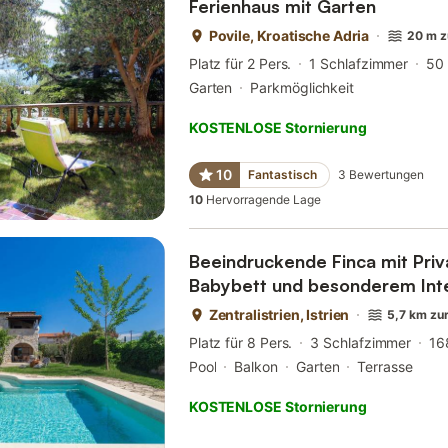
Ferienhaus mit Garten
Povile, Kroatische Adria
20 m z
Platz für 2 Pers.
1 Schlafzimmer
50
Garten
Parkmöglichkeit
KOSTENLOSE Stornierung
10
Fantastisch
3
Bewertungen
10
Hervorragende Lage
Beeindruckende Finca mit Priv
Babybett und besonderem Inte
Zentralistrien, Istrien
5,7 km zu
Platz für 8 Pers.
3 Schlafzimmer
16
Pool
Balkon
Garten
Terrasse
KOSTENLOSE Stornierung