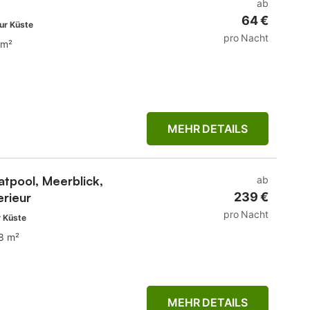
ab
64 €
ur Küste
pro Nacht
 m²
MEHR DETAILS
atpool, Meerblick,
ab
rieur
239 €
pro Nacht
r Küste
8 m²
MEHR DETAILS