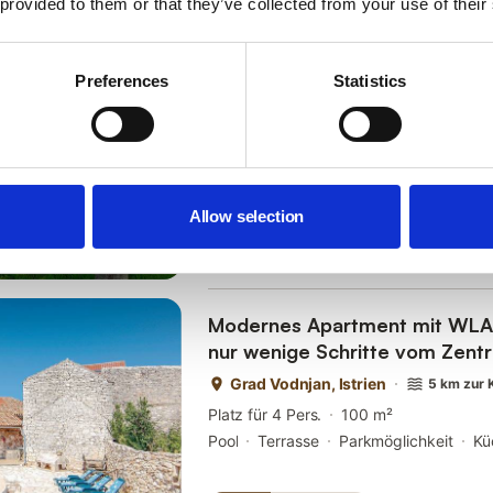
guten Zustand und die Gastgeber sind se
 provided to them or that they’ve collected from your use of their
Ihre Wünsche und Bedürfnisse eingehen
Gemütliche 100 m² große Wo
und Parkplatz in der Nähe der 
Preferences
Statistics
Sveti Petar u Šumi, Istrien
Platz für 6 Pers.
2 Schlafzimmer
10
Pool
Garten
Parkmöglichkeit
Küc
Allow selection
9,9
Fantastisch
8
Bewertungen
Modernes Apartment mit WLAN,
nur wenige Schritte vom Zent
entfernt
Grad Vodnjan, Istrien
5 km zur 
Platz für 4 Pers.
100 m²
Pool
Terrasse
Parkmöglichkeit
Kü