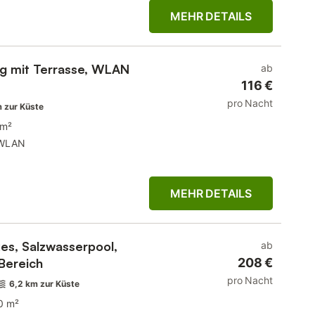
MEHR DETAILS
g mit Terrasse, WLAN
ab
116 €
pro Nacht
 zur Küste
 m²
WLAN
MEHR DETAILS
es, Salzwasserpool,
ab
-Bereich
208 €
pro Nacht
6,2 km zur Küste
0 m²