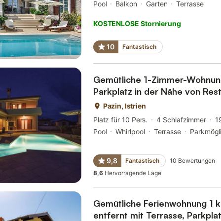
Pool
Balkon
Garten
Terrasse
KOSTENLOSE Stornierung
10
Fantastisch
Gemütliche 1-Zimmer-Wohnung
Parkplatz in der Nähe von Res
Pazin, Istrien
Platz für 10 Pers.
4 Schlafzimmer
1
Pool
Whirlpool
Terrasse
Parkmögli
9,8
Fantastisch
10
Bewertungen
8,6
Hervorragende Lage
Gemütliche Ferienwohnung 1 
entfernt mit Terrasse, Parkpl