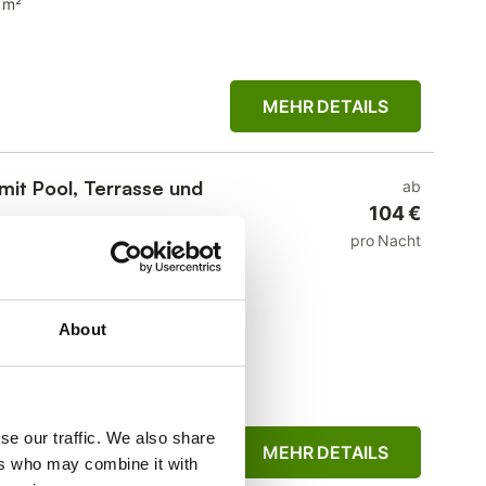
 m²
MEHR DETAILS
it Pool, Terrasse und
ab
104 €
pro Nacht
 m²
che
About
se our traffic. We also share
t ca. 15 km von Split
MEHR DETAILS
ers who may combine it with
eln. Es ist in einem sehr