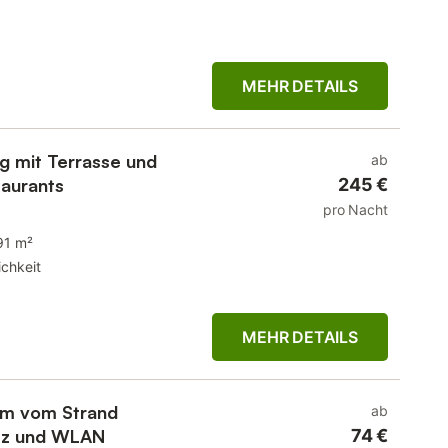
MEHR DETAILS
 mit Terrasse und
ab
taurants
245 €
pro Nacht
91 m²
chkeit
MEHR DETAILS
km vom Strand
ab
atz und WLAN
74 €