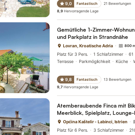
9,0
Fantastisch
21
Bewertungen
8,9
Hervorragende Lage
Gemütliche 1-Zimmer-Wohnun
und Parkplatz in Strandnähe
Lovran, Kroatische Adria
800 m
Platz für 3 Pers.
1 Schlafzimmer
61
Terrasse
Parkmöglichkeit
Küche
9,8
Fantastisch
13
Bewertungen
9,7
Hervorragende Lage
Atemberaubende Finca mit Bik
Meerblick, Spielplatz, Lounge
Općina Kaštelir - Labinci, Istrien
Platz für 6 Pers.
3 Schlafzimmer
21