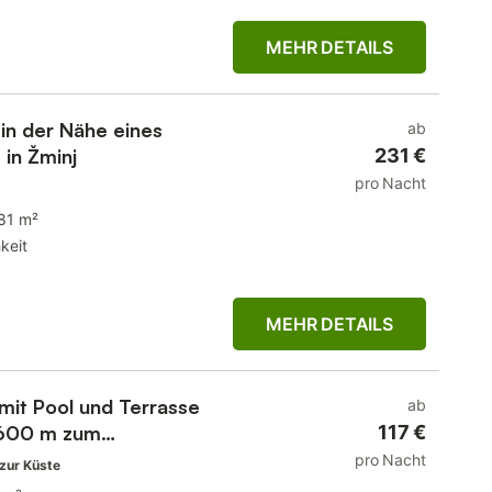
MEHR DETAILS
in der Nähe eines
ab
 in Žminj
231 €
pro Nacht
81 m²
keit
MEHR DETAILS
it Pool und Terrasse
ab
 600 m zum
117 €
pro Nacht
zur Küste