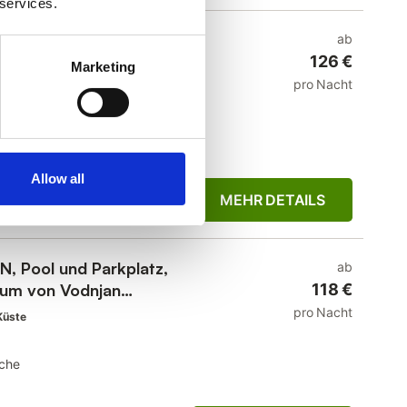
hr hilfsbereit, indem sie auf
 services.
.
”
hnung mit Pool, WLAN
ab
Restaurants in Kringa
126 €
Marketing
pro Nacht
0 m²
he
Allow all
MEHR DETAILS
 Pool und Parkplatz,
ab
rum von Vodnjan
118 €
pro Nacht
Küste
che