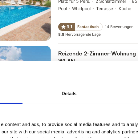
Platz für 5 Pers.
2 Schlafzimmer
85
Pool
Whirlpool
Terrasse
Küche
9,1
Fantastisch
14
Bewertungen
8,8
Hervorragende Lage
Reizende 2-Zimmer-Wohnung m
WLAN
Split-Dalmatien, Dalmatien
Platz für 5 Pers.
2 Schlafzimmer
89
Pool
Terrasse
Parkmöglichkeit
Kü
Details
Top bewertet von Familien
9,1
Fantastisch
14
Bewertungen
8,6
Hervorragende Lage
e content and ads, to provide social media features and to analy
“
Dieses sehr gut ausgestattete Haus lieg
 our site with our social media, advertising and analytics partn
entfernt in einem kleinen Dorf in den Hüg