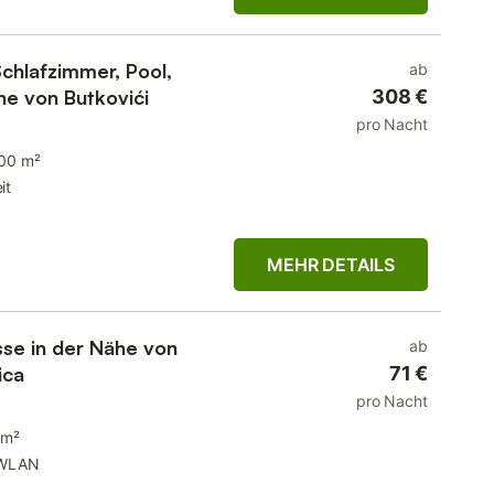
chlafzimmer, Pool,
ab
he von Butkovići
308 €
pro Nacht
00 m²
it
MEHR DETAILS
se in der Nähe von
ab
ica
71 €
pro Nacht
 m²
WLAN