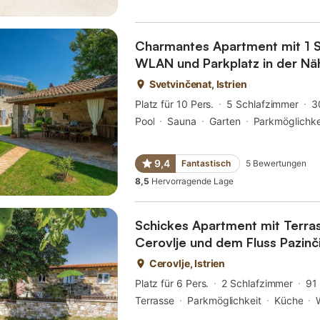
Charmantes Apartment mit 1 S
WLAN und Parkplatz in der Nä
Svetvinčenat, Istrien
Platz für 10 Pers.
5 Schlafzimmer
3
Pool
Sauna
Garten
Parkmöglichke
9,4
Fantastisch
5
Bewertungen
8,5
Hervorragende Lage
Schickes Apartment mit Terras
Cerovlje und dem Fluss Pazinč
Cerovlje, Istrien
Platz für 6 Pers.
2 Schlafzimmer
91
Terrasse
Parkmöglichkeit
Küche