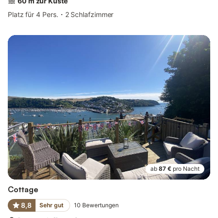
60 m zur Küste
Platz für 4 Pers.
2 Schlafzimmer
ab
87 €
pro Nacht
Cottage
8,8
Sehr gut
10
Bewertungen