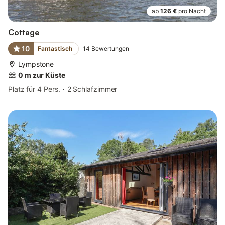
ab
126 €
pro Nacht
Cottage
10
Fantastisch
14
Bewertungen
Lympstone
0 m zur Küste
Platz für 4 Pers.
2 Schlafzimmer