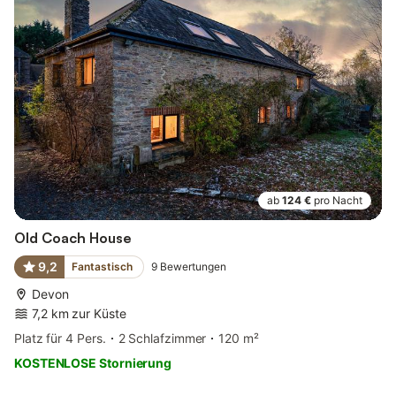
ab
124 €
pro Nacht
Old Coach House
9,2
Fantastisch
9
Bewertungen
Devon
7,2 km zur Küste
Platz für 4 Pers.
2 Schlafzimmer
120 m²
KOSTENLOSE Stornierung