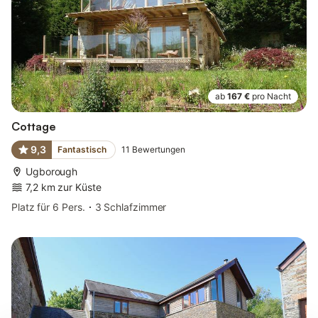
ab
167 €
pro Nacht
Cottage
9,3
Fantastisch
11
Bewertungen
Ugborough
7,2 km zur Küste
Platz für 6 Pers.
3 Schlafzimmer