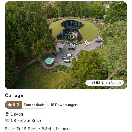
ab
652 €
pro Nacht
Cottage
9,2
Fantastisch
15
Bewertungen
Devon
1,8 km zur Küste
Platz für 16 Pers.
6 Schlafzimmer