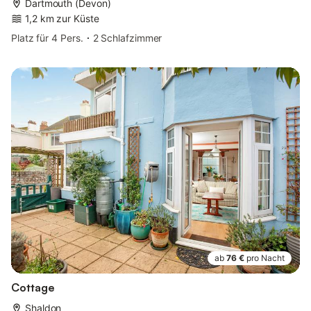
Dartmouth (Devon)
1,2 km zur Küste
Platz für 4 Pers.
2 Schlafzimmer
ab
76 €
pro Nacht
Cottage
Shaldon