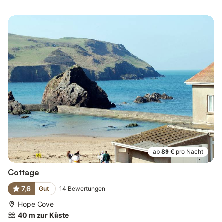
ab
89 €
pro Nacht
Cottage
7,6
Gut
14
Bewertungen
Hope Cove
40 m zur Küste