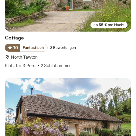
ab
55 €
pro Nacht
Cottage
10
Fantastisch
8
Bewertungen
North Tawton
Platz für 3 Pers.
2 Schlafzimmer