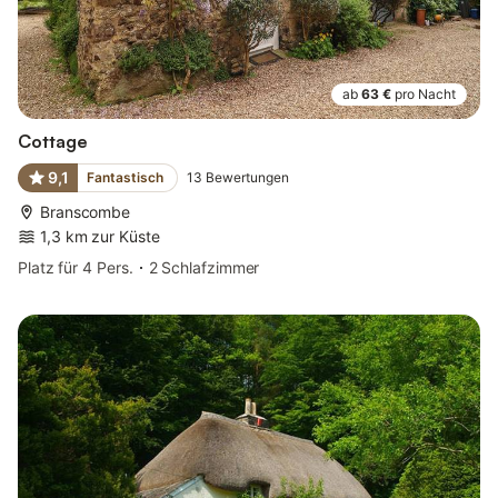
ab
63 €
pro Nacht
Cottage
9,1
Fantastisch
13
Bewertungen
Branscombe
1,3 km zur Küste
Platz für 4 Pers.
2 Schlafzimmer