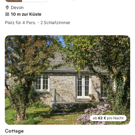
Devon
10 m zur Küste
Platz für 4 Pers.
2 Schlafzimmer
ab
62 €
pro Nacht
Cottage