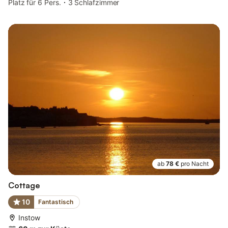
Platz für 6 Pers.
3 Schlafzimmer
ab
78 €
pro Nacht
Cottage
10
Fantastisch
Instow