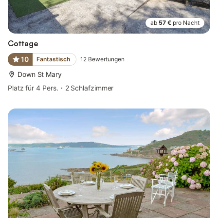
ab
57 €
pro Nacht
Cottage
10
Fantastisch
12
Bewertungen
Down St Mary
Platz für 4 Pers.
2 Schlafzimmer