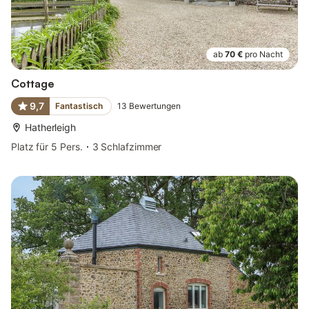
ab
70 €
pro Nacht
Cottage
9,7
Fantastisch
13
Bewertungen
Hatherleigh
Platz für 5 Pers.
3 Schlafzimmer