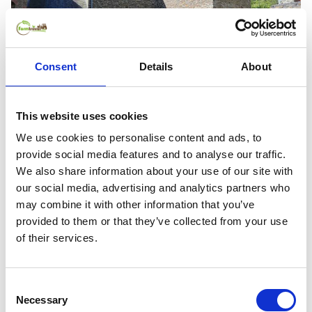
Consent
Details
About
ab
142 €
pro Nacht
This website uses cookies
We use cookies to personalise content and ads, to
Cottage
provide social media features and to analyse our traffic.
9,6
Fantastisch
14
Bewertungen
We also share information about your use of our site with
Devon
our social media, advertising and analytics partners who
4,9 km zur Küste
may combine it with other information that you’ve
Platz für 8 Pers.
4 Schlafzimmer
provided to them or that they’ve collected from your use
of their services.
Consent
Necessary
Selection