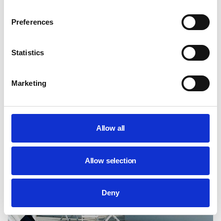
Preferences
Statistics
Marketing
ab
122 €
pro Nacht
Cottage
Dawlish
Allow all
80 m zur Küste
Platz für 2 Pers.
1 Schlafzimmer
Allow selection
Deny