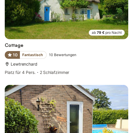
ab
79 €
pro Nacht
Cottage
10
Fantastisch
10
Bewertungen
Lewtrenchard
Platz für 4 Pers.
2 Schlafzimmer