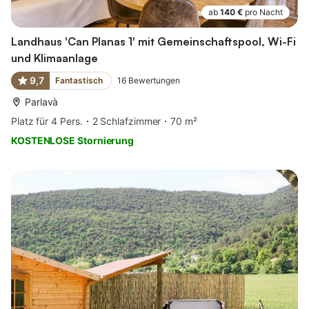
ab
140 €
pro Nacht
Landhaus 'Can Planas 1' mit Gemeinschaftspool, Wi-Fi
und Klimaanlage
9,7
Fantastisch
16
Bewertungen
Parlavà
Platz für 4 Pers.
2 Schlafzimmer
70 m²
KOSTENLOSE Stornierung