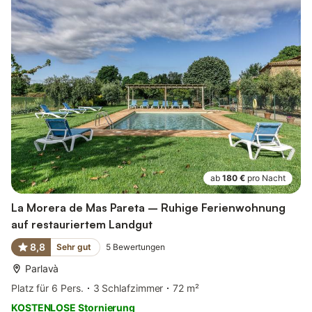
ab
180 €
pro Nacht
La Morera de Mas Pareta – Ruhige Ferienwohnung
auf restauriertem Landgut
8,8
Sehr gut
5
Bewertungen
Parlavà
Platz für 6 Pers.
3 Schlafzimmer
72 m²
KOSTENLOSE Stornierung