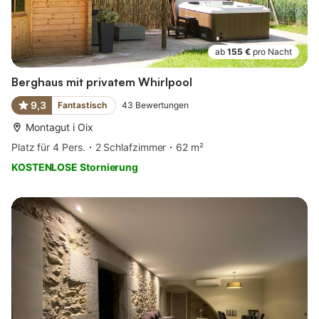
ab
155 €
pro Nacht
Berghaus mit privatem Whirlpool
9,3
Fantastisch
43
Bewertungen
Montagut i Oix
Platz für 4 Pers.
2 Schlafzimmer
62 m²
KOSTENLOSE Stornierung