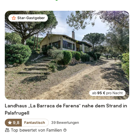
Star-Gastgeber
ab
95 €
pro Nacht
Landhaus „La Barraca de Farena“ nahe dem Strand in
Palafrugell
9,8
Fantastisch
39
Bewertungen
Top bewertet von Familien