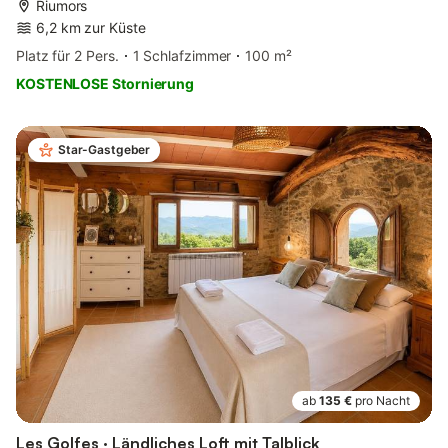
Riumors
6,2 km zur Küste
Platz für 2 Pers.
1 Schlafzimmer
100 m²
KOSTENLOSE Stornierung
Star-Gastgeber
ab
135 €
pro Nacht
Les Golfes · Ländliches Loft mit Talblick