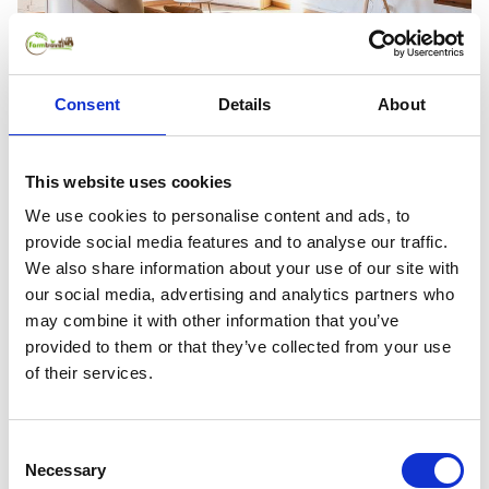
ab
122 €
pro Nacht
Consent
Details
About
Ferienhaus 'L'Altell' mit Bergblick, Wlan und
Klimaanlage
This website uses cookies
9,7
Fantastisch
38
Bewertungen
Montagut i Oix
We use cookies to personalise content and ads, to
provide social media features and to analyse our traffic.
Platz für 2 Pers.
1 Schlafzimmer
88 m²
We also share information about your use of our site with
KOSTENLOSE Stornierung
our social media, advertising and analytics partners who
may combine it with other information that you’ve
provided to them or that they’ve collected from your use
of their services.
Consent
Necessary
Selection