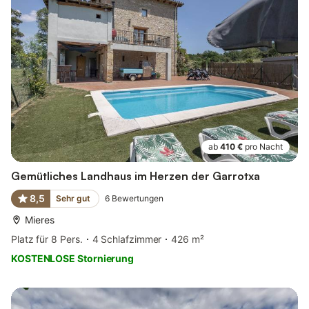
ab
410 €
pro Nacht
Gemütliches Landhaus im Herzen der Garrotxa
8,5
Sehr gut
6
Bewertungen
Mieres
Platz für 8 Pers.
4 Schlafzimmer
426 m²
KOSTENLOSE Stornierung