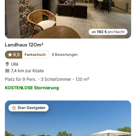
ab
192 €
pro Nacht
Landhaus 120m²
9,5
Fantastisch
6
Bewertungen
Ullà
7,4 km zur Küste
Platz für 9 Pers.
3 Schlafzimmer
120 m²
KOSTENLOSE Stornierung
Star-Gastgeber