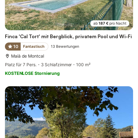
ab
187 €
pro Nacht
Finca 'Cal Tort' mit Bergblick, privatem Pool und Wi-Fi
10
Fantastisch
13
Bewertungen
Maià de Montcal
Platz für 7 Pers.
3 Schlafzimmer
100 m²
KOSTENLOSE Stornierung