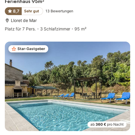
Ferienhaus 95m²
8,7
Sehr gut
13
Bewertungen
Lloret de Mar
Platz für 7 Pers.
3 Schlafzimmer
95 m²
Star-Gastgeber
ab
360 €
pro Nacht