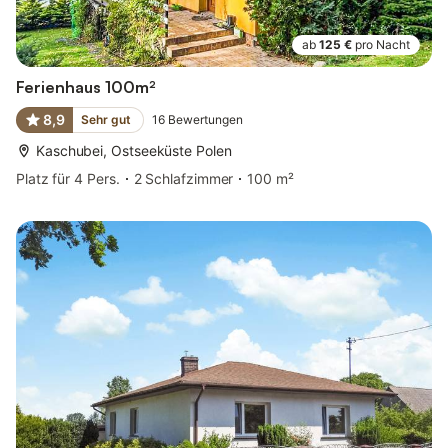
ab
125 €
pro Nacht
Ferienhaus 100m²
8,9
Sehr gut
16
Bewertungen
Kaschubei, Ostseeküste Polen
Platz für 4 Pers.
2 Schlafzimmer
100 m²