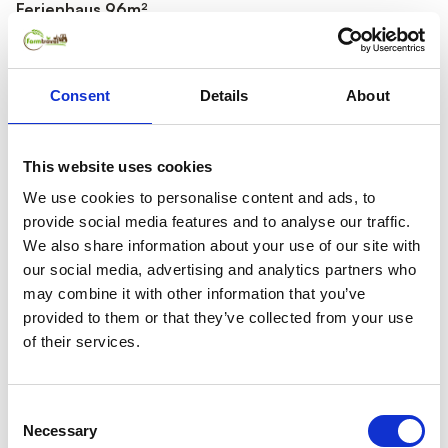
Ferienhaus 96m²
8,9
Sehr gut
6
Bewertungen
Polnische Ostsee, Ostseeküste Polen
3,9 km zur Küste
Consent
Details
About
Platz für 8 Pers.
4 Schlafzimmer
96 m²
KOSTENLOSE Stornierung
This website uses cookies
We use cookies to personalise content and ads, to
provide social media features and to analyse our traffic.
We also share information about your use of our site with
our social media, advertising and analytics partners who
may combine it with other information that you’ve
provided to them or that they’ve collected from your use
of their services.
Consent
Necessary
Selection