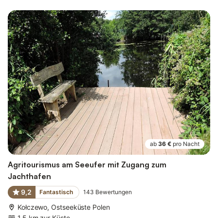
ab
36 €
pro Nacht
Agritourismus am Seeufer mit Zugang zum
Jachthafen
9,2
Fantastisch
143
Bewertungen
Kołczewo, Ostseeküste Polen
1,5 km zur Küste