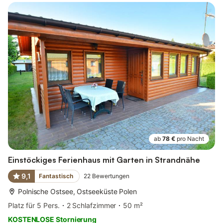
ab
78 €
pro Nacht
Einstöckiges Ferienhaus mit Garten in Strandnähe
9,1
Fantastisch
22
Bewertungen
Polnische Ostsee, Ostseeküste Polen
Platz für 5 Pers.
2 Schlafzimmer
50 m²
KOSTENLOSE Stornierung