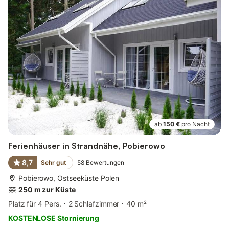
ab
150 €
pro Nacht
Ferienhäuser in Strandnähe, Pobierowo
8,7
Sehr gut
58
Bewertungen
Pobierowo, Ostseeküste Polen
250 m zur Küste
Platz für 4 Pers.
2 Schlafzimmer
40 m²
KOSTENLOSE Stornierung