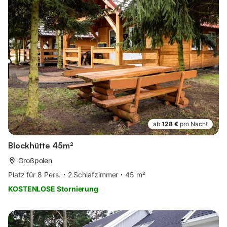
ab
128 €
pro Nacht
Blockhütte 45m²
Großpolen
Platz für 8 Pers.
2 Schlafzimmer
45 m²
KOSTENLOSE Stornierung