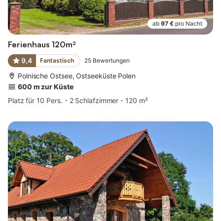
ab
97 €
pro Nacht
Ferienhaus 120m²
9,4
Fantastisch
25
Bewertungen
Polnische Ostsee, Ostseeküste Polen
600 m zur Küste
Platz für 10 Pers.
2 Schlafzimmer
120 m²