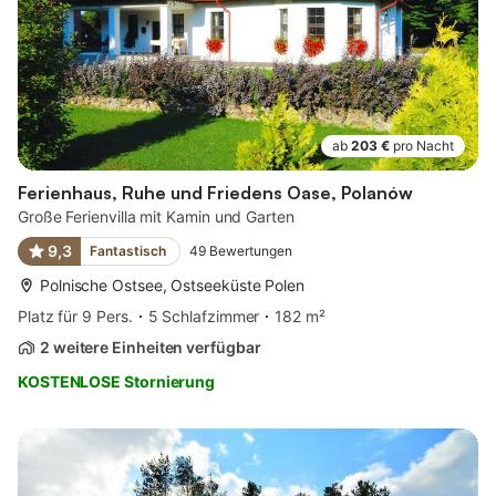
ab
203 €
pro Nacht
Ferienhaus, Ruhe und Friedens Oase, Polanów
Große Ferienvilla mit Kamin und Garten
9,3
Fantastisch
49
Bewertungen
Polnische Ostsee, Ostseeküste Polen
Platz für 9 Pers.
5 Schlafzimmer
182 m²
2 weitere Einheiten verfügbar
KOSTENLOSE Stornierung