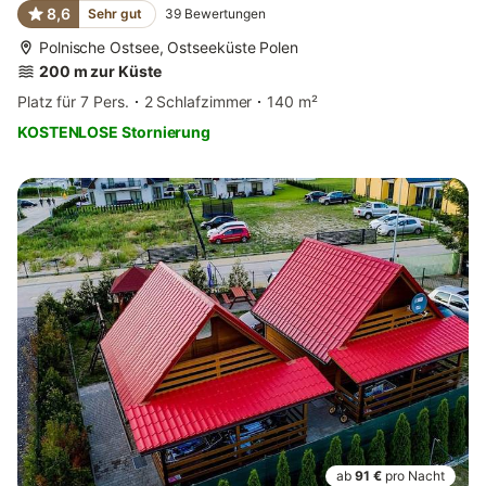
8,6
Sehr gut
39
Bewertungen
Polnische Ostsee, Ostseeküste Polen
200 m zur Küste
Platz für 7 Pers.
2 Schlafzimmer
140 m²
KOSTENLOSE Stornierung
ab
91 €
pro Nacht