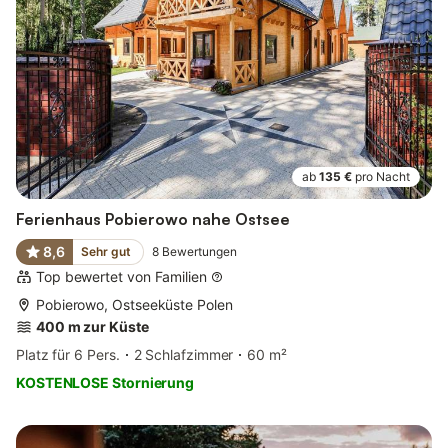
ab
135 €
pro Nacht
Ferienhaus Pobierowo nahe Ostsee
8,6
Sehr gut
8
Bewertungen
Top bewertet von Familien
Pobierowo, Ostseeküste Polen
400 m zur Küste
Platz für 6 Pers.
2 Schlafzimmer
60 m²
KOSTENLOSE Stornierung