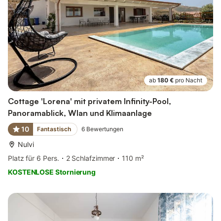
ab
180 €
pro Nacht
Cottage 'Lorena' mit privatem Infinity-Pool,
Panoramablick, Wlan und Klimaanlage
10
Fantastisch
6
Bewertungen
Nulvi
Platz für 6 Pers.
2 Schlafzimmer
110 m²
KOSTENLOSE Stornierung