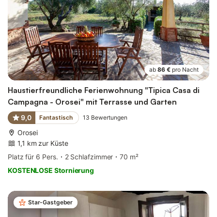
ab
86 €
pro Nacht
Haustierfreundliche Ferienwohnung "Tipica Casa di
Campagna - Orosei" mit Terrasse und Garten
9,0
Fantastisch
13
Bewertungen
Orosei
1,1 km zur Küste
Platz für 6 Pers.
2 Schlafzimmer
70 m²
KOSTENLOSE Stornierung
Star-Gastgeber