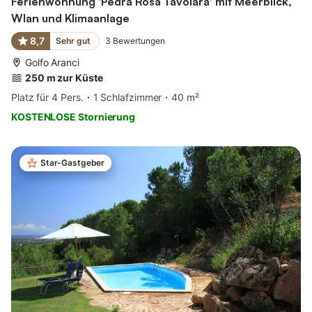
Ferienwohnung 'Pedra Rosa Tavolara' mit Meerblick,
Wlan und Klimaanlage
8,7
Sehr gut
3
Bewertungen
Golfo Aranci
250 m zur Küste
Platz für 4 Pers.
1 Schlafzimmer
40 m²
KOSTENLOSE Stornierung
Star-Gastgeber