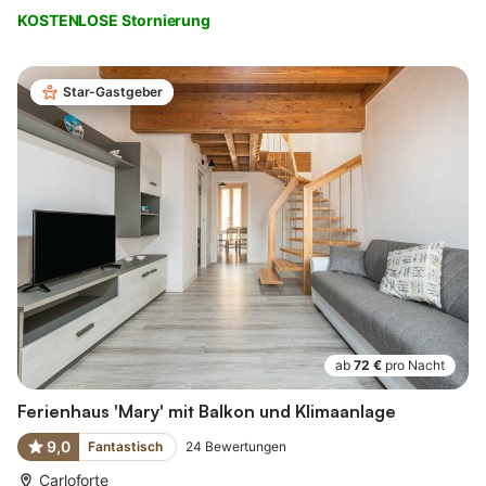
KOSTENLOSE Stornierung
Star-Gastgeber
ab
72 €
pro Nacht
Ferienhaus 'Mary' mit Balkon und Klimaanlage
9,0
Fantastisch
24
Bewertungen
Carloforte