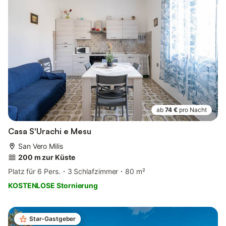
ab
74 €
pro Nacht
Casa S'Urachi e Mesu
San Vero Milis
200 m zur Küste
Platz für 6 Pers.
3 Schlafzimmer
80 m²
KOSTENLOSE Stornierung
Star-Gastgeber