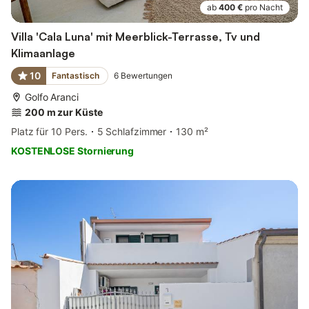
ab
400 €
pro Nacht
Villa 'Cala Luna' mit Meerblick-Terrasse, Tv und
Klimaanlage
10
Fantastisch
6
Bewertungen
Golfo Aranci
200 m zur Küste
Platz für 10 Pers.
5 Schlafzimmer
130 m²
KOSTENLOSE Stornierung