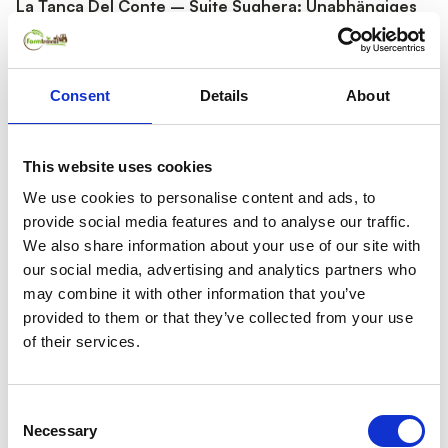
La Tanca Del Conte – Suite Sughera: Unabhängiges
Stazzo im Olivenhain mit Meerblick
10
Vor-Ort-Bewertung
Consent
Details
About
Muravera
1 km zur Küste
Platz für 4 Pers.
1 Schlafzimmer
50 m²
This website uses cookies
3 weitere Einheiten verfügbar
We use cookies to personalise content and ads, to
KOSTENLOSE Stornierung
provide social media features and to analyse our traffic.
We also share information about your use of our site with
our social media, advertising and analytics partners who
Star-Gastgeber
may combine it with other information that you’ve
provided to them or that they’ve collected from your use
of their services.
Consent
Necessary
Selection