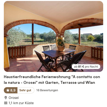
ab
81 €
pro Nacht
Haustierfreundliche Ferienwohnung "A contatto con
la natura - Orosei" mit Garten, Terrasse und Wlan
8,9
Sehr gut
16
Bewertungen
Orosei
1,1 km zur Küste