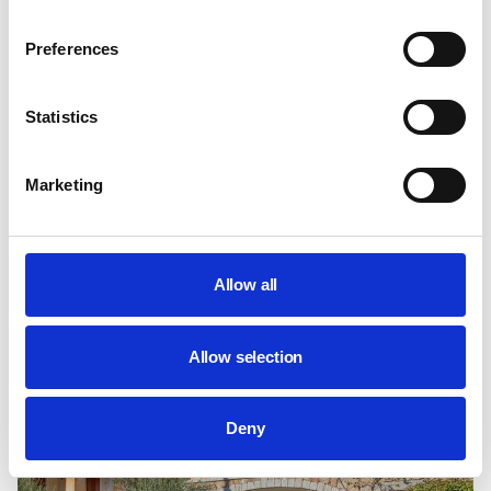
Preferences
ab
341 €
pro Nacht
Statistics
Villa Fiorita – Ruhige Landhausvilla mit Pool und
Meerblick in Sardinien
Marketing
10
Fantastisch
Pula und Umgebung
3,6 km zur Küste
Platz für 8 Pers.
4 Schlafzimmer
100 m²
Allow all
KOSTENLOSE Stornierung
Allow selection
Deny