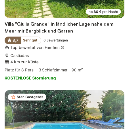
ab
80 €
pro Nacht
Villa "Giulia Grande" in ländlicher Lage nahe dem
Meer mit Bergblick und Garten
8,7
Sehr gut
6
Bewertungen
Top bewertet von Familien
Castiadas
4 km zur Küste
Platz für 8 Pers.
3 Schlafzimmer
90 m²
KOSTENLOSE Stornierung
Star-Gastgeber