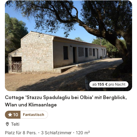
ab
155 €
pro Nacht
Cottage 'Stazzu Spadulagliu bei Olbia' mit Bergblick,
Wlan und Klimaanlage
10
Fantastisch
Telti
Platz für 8 Pers.
3 Schlafzimmer
120 m²