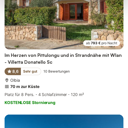
ab
793 €
pro Nacht
Im Herzen von Pittulongu und in Strandnähe mit Wlan
- Villetta Donatello Sc
8,6
Sehr gut
10
Bewertungen
Olbia
70 m zur Küste
Platz für 8 Pers.
4 Schlafzimmer
120 m²
KOSTENLOSE Stornierung