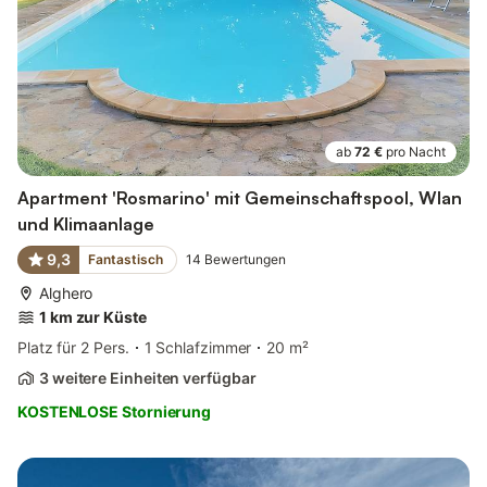
ab
72 €
pro Nacht
Apartment 'Rosmarino' mit Gemeinschaftspool, Wlan
und Klimaanlage
9,3
Fantastisch
14
Bewertungen
Alghero
1 km zur Küste
Platz für 2 Pers.
1 Schlafzimmer
20 m²
3 weitere Einheiten verfügbar
KOSTENLOSE Stornierung