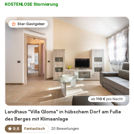
KOSTENLOSE Stornierung
Star-Gastgeber
ab
110 €
pro Nacht
Landhaus "Villa Gloma" in hübschem Dorf am Fuße
des Berges mit Klimaanlage
9,6
Fantastisch
20
Bewertungen