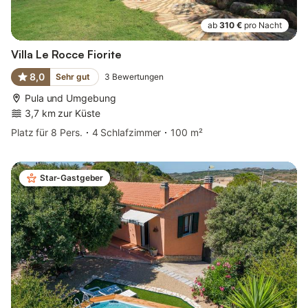
ab
310 €
pro Nacht
Villa Le Rocce Fiorite
8,0
Sehr gut
3
Bewertungen
Pula und Umgebung
3,7 km zur Küste
Platz für 8 Pers.
4 Schlafzimmer
100 m²
Star-Gastgeber