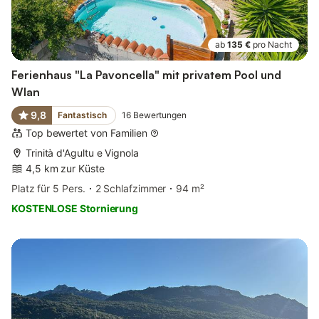
ab
135 €
pro Nacht
Ferienhaus "La Pavoncella" mit privatem Pool und
Wlan
9,8
Fantastisch
16
Bewertungen
Top bewertet von Familien
Trinità d'Agultu e Vignola
4,5 km zur Küste
Platz für 5 Pers.
2 Schlafzimmer
94 m²
KOSTENLOSE Stornierung